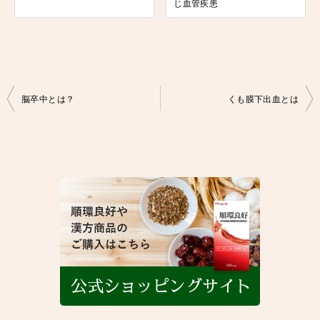
じ血管疾患
投
脳卒中とは？
くも膜下出血とは
稿
ナ
ビ
ゲ
ー
シ
ョ
ン