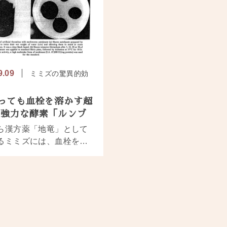
9.09
ミミズの驚異的効
っても血栓を溶かす超
・強力な酵素「ルンブ
ナーゼ」の秘密とは？
ら漢方薬「地竜」として
るミミズには、血栓を溶
線溶酵素（ルンブロキナ
」が含まれていることが
に証明されています。 特
すべきは、ミミズを水に
7年間も放置した液体か
異的に安定した状態で発
た新しい酵素です。この