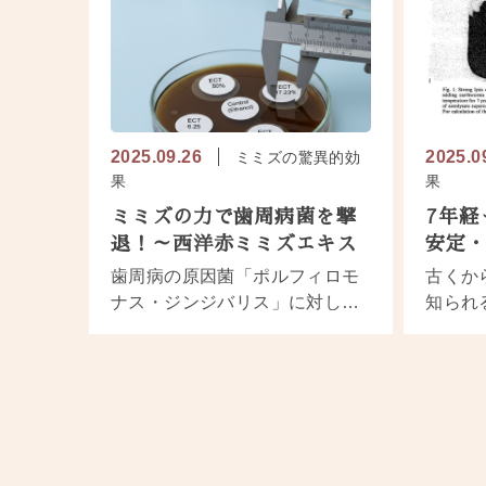
2025.09.26
2025.0
ミミズの驚異的効
果
果
ミミズの力で歯周病菌を撃
7年経
退！～西洋赤ミミズエキス
安定
が歯周病の原因菌に効果を
ロキ
歯周病の原因菌「ポルフィロモ
古くか
発揮～
ナス・ジンジバリス」に対し、
知られ
西洋赤ミミズエキスが強力な抗
かす「
菌作用を示すことが最新研究で
ーゼ）
判明！天然由来成分「ルンブリ
科学的
シン-1」が歯周病菌の増殖を抑
に注目
制し、新しい口腔ケアの可能性
入れて
を開きます。ミミズエキスの驚
ら、驚
くべき健康効果と歯周病治療へ
見され